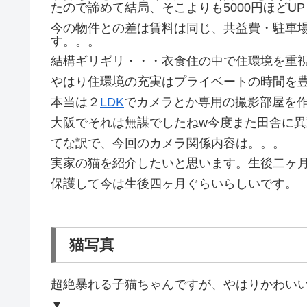
たので諦めて結局、そこよりも5000円ほどU
今の物件との差は賃料は同じ、共益費・駐車場
す。。。
結構ギリギリ・・・衣食住の中で住環境を重
やはり住環境の充実はプライベートの時間を
本当は２
LDK
でカメラとか専用の撮影部屋を
大阪でそれは無謀でしたねw今度また田舎に異
てな訳で、今回のカメラ関係内容は。。。
実家の猫を紹介したいと思います。生後二ヶ
保護して今は生後四ヶ月ぐらいらしいです。
猫写真
超絶暴れる子猫ちゃんですが、やはりかわいい
▼