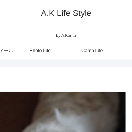
A.K Life Style
by A.Kenta
フィール
Photo Life
Camp Life