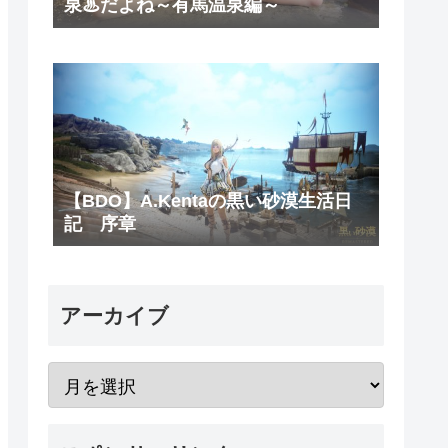
泉♨だよね～有馬温泉編～
【BDO】A.Kentaの黒い砂漠生活日
記 序章
アーカイブ