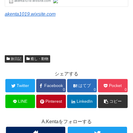
akenta1019.wixsite.com
旅日記
癒し・動物
シェアする
Twitter
Facebook
はてブ
Pocket
0
0
0
LINE
Pinterest
LinkedIn
コピー
A.Kentaをフォローする