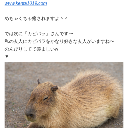
www.kenta1019.com
めちゃくちゃ癒されますよ＾＾
では次に「カピパラ」さんです〜
私の友人にカピパラをかなり好きな友人がいますね〜
のんびりしてて羨ましいw
▼