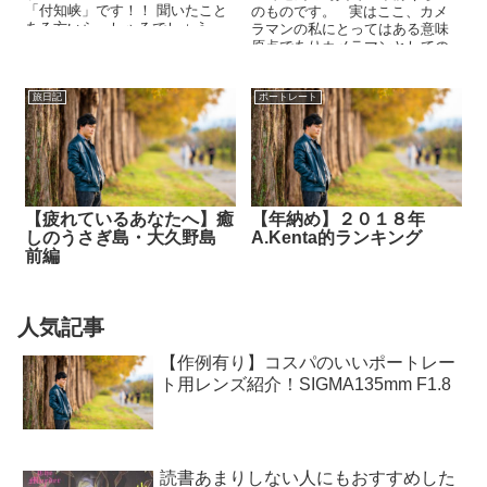
「付知峡」です！！ 聞いたこと
のものです。 実はここ、カメ
ある方いらっしゃるでしょう
ラマンの私にとってはある意味
か？ もしかしたら、東海地
原点でありカメラマンとしての
方・...
楽しみを教えてくださったとこ
ろな...
旅日記
ポートレート
【疲れているあなたへ】癒
【年納め】２０１８年
しのうさぎ島・大久野島
A.Kenta的ランキング
前編
人気記事
【作例有り】コスパのいいポートレー
ト用レンズ紹介！SIGMA135mm F1.8
読書あまりしない人にもおすすめした