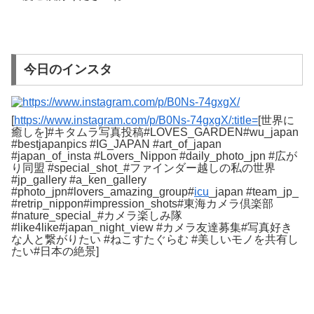
今日のインスタ
[
https://www.instagram.com/p/B0Ns-74gxgX/:title=
[世界に
癒しを]#キタムラ写真投稿#LOVES_GARDEN#wu_japan
#bestjapanpics #IG_JAPAN #art_of_japan
#japan_of_insta #Lovers_Nippon #daily_photo_jpn #広が
り同盟 #special_shot_#ファインダー越しの私の世界
#jp_gallery #a_ken_gallery
#photo_jpn#lovers_amazing_group#
icu
_japan #team_jp_
#retrip_nippon#impression_shots#東海カメラ倶楽部
#nature_special_#カメラ楽しみ隊
#like4like#japan_night_view #カメラ友達募集#写真好き
な人と繋がりたい #ねこすたぐらむ #美しいモノを共有し
たい#日本の絶景]