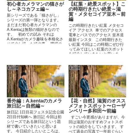
初心者カメラマンの猫さが
【紅葉・絶景スポット】こ
し～ネコカフェ編～
の時期行きたい絶景～滋
賀・メタセコイア並木～前
新シリーズである「猫さがし」
編
シリーズの第一弾となります。
まだまだ初心者カメラマンの
この時期行きたい紅葉 メタセコ
A.Kentaは無類の猫好きなので
イア アクセス 車でのアクセス
す。 初めての試み それは
電車とバスでのアクセス 並木道
A.Kentaがカメラ趣味を本格化さ
最新インスタ この時期行きた
せて少し経った頃の事、 職場の
い紅葉 今回はこの時期にぜひ行
子と一緒に初の猫カフェへ行...
ってみてほしい 紅葉のスポット
を紹介していきたいと思いま
す。 私はここへ...
旅日記
旅日記
番外編：A.kentaのカメラ
【花・自然】滋賀のオスス
旅日記～自然編～
メフォトスポット〜ローザ
ンベリー多和田〜前編
旅日記 1日目花フェスタ記念公園
2日目付知峡へ 旅日記 今回は初
すごい今更感がありますが、今
シリーズである旅日記という題
回は滋賀のおすすめフォトスポ
材で書いていきたいと思いま
ットの紹介をしていきます。 す
す。 今日紹介したいところは、
べて過去の写真で一年前ぐらい