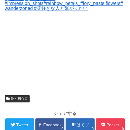
#impression_shots#rainbow_petals_#lory_pastelflowers#
wanderzoned #花好きな人と繋がりたい
脱・初心者
シェアする
Twitter
Facebook
はてブ
Pocket
0
0
0