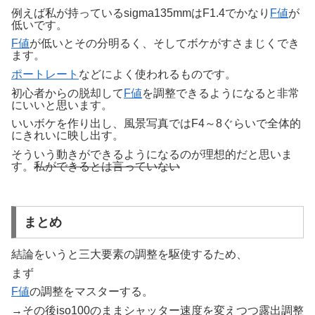
例えば私が持っているsigma135mmはF1.4でかなり
F値
が
低いです。
F値
が低いとその分明るく、そしてボケがすさまじくでき
ます。
ポートレート
などによく使われるものです。
初心者からの脱却して
F値
を調整できるようになると非常
にいいと思います。
いいボケを作り出し、風景写真ではF4～8ぐらいで全体的
にきれいに映し出す。
そういう動きができるようになるのが理想的だと思いま
す。
私ができるとは言っていない
まとめ
結論をいうと三大要素の調整を駆使するため、
まず
F値
の調整をマスターする。
→その後iso100のままシャッター速度を変えつつ露出調整