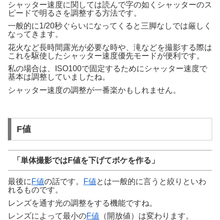
シャッター速度に関しては読んで字の如くシャッターのス
ピードで明るさを調整する方法です。
一般的に1/20秒ぐらいになってくると三脚なしでは厳しく
なってきます。
花火など長時間露光が必要な時や、滝などを撮影する際は
これを駆使したシャッター速度優先モードが便利です。
私の場合は、ISO100で固定するためにシャッター速度で
基本は調整していましたね。
シャッター速度の調整が一番楽かもしれません。
F値
「単体撮影ではF値を下げてボケを作る」
最後に
F値
の話です。
F値
とは一般的に言うと絞りといわ
れるものです。
レンズを通す光の調整をする機能ですね。
レンズによって最小の
F値
（開放値）は変わります。