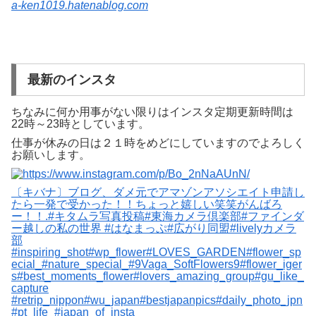
a-ken1019.hatenablog.com
最新のインスタ
ちなみに何か用事がない限りはインスタ定期更新時間は
22時～23時としています。
仕事が休みの日は２１時をめどにしていますのでよろしく
お願いします。
〔キバナ〕ブログ、ダメ元でアマゾンアソシエイト申請し
たら一発で受かった！！ちょっと嬉しい笑笑がんばろ
ー！！.#キタムラ写真投稿#東海カメラ倶楽部#ファインダ
ー越しの私の世界 #はなまっぷ#広がり同盟#livelyカメラ
部
#inspiring_shot#wp_flower#LOVES_GARDEN#flower_sp
ecial_#nature_special_#9Vaga_SoftFlowers9#flower_iger
s#best_moments_flower#lovers_amazing_group#gu_like_
capture
#retrip_nippon#wu_japan#bestjapanpics#daily_photo_jpn
#pt_life_#japan_of_insta