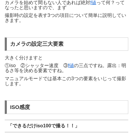
カメラを始めて間もない人であれば絶対
f値
って何？って
なったと思いますので、まず
撮影時の設定を表す3つの項目について簡単に説明してい
きます。
カメラの設定三大要素
大きく分けますと
①iso ②シャッター速度 ③
f値
の三点ですね。露出：明
るさ等を決める要素ですね。
マニュアルモードでは基本この3つの要素をいじって撮影
します。
ISO感度
「できるだけiso100で撮る！！」