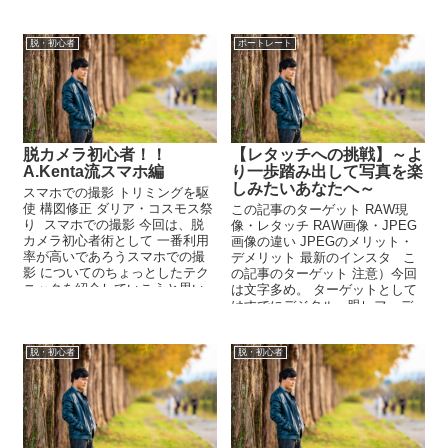
脱・初心者
ポートレート
脱カメラ初心者！！
【レタッチへの挑戦】～よ
A.Kenta流スマホ編
り一歩踏み出して写真を楽
しみたいあなたへ～
スマホでの撮影 トリミングを駆
使 構図修正 ダリア・コスモス祭
この記事のターゲット RAW現
り スマホでの撮影 今回は、脱
像・レタッチ RAW画像・JPEG
カメラ初心者術として 一番利用
画像の違い JPEGのメリット・
率が高いであろうスマホでの撮
デメリット 最新のインスタ こ
影 についてのちょっとしたテク
の記事のターゲット 注意）今回
ニックを紹介していこうと思い
は文字多め。 ターゲットとして
ます(^^) 基本的には、...
はすでにデジタル一眼レフ・デ
ジタルミラー...
脱・初心者
脱・初心者