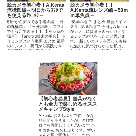
脱カメラ初心者！A.Kenta
脱カメラ初心者！！
流構図編～明日からｽﾏﾎで
A.Kenta流レンズ編～50ｍ
も使えるﾃｸﾆｯｸ～
ｍ単焦点～
明日から実践できる構図編 「日
安城の地で まとめ 最新のイン
の丸構図」 「三分割法」 スマホ
スタ 安城の地で 今日はA.kenta
でも設定できる！！ 【iPhoneの
がカメラにはまるきっかけとな
場合】 【android端末の場合】 ト
るレンズの話をしたいと思いま
リミングという選択 まとめ 最新
す。 新しいカメラを買っても特
のインスタ 明日から実践でき
に魅力に気づけなかった私は、
る構図編 今年の四月ぐらいか
たまたまネットの記事を見て、
ら...
初めてレンズを新し...
Camp Life
【初心者必見】道具がなく
とも全力で楽しめるオスス
メキャンプStyle
A.kenta お久しぶりです。 かな
り期間が空きましたが、再びブ
ログを再開しようと思います ハ
ルカさん お久しぶりです。ずい
ぶんと長い間休んでましたね ...