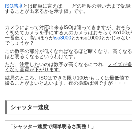
ISO感度
とは簡単に言えば、「どの程度の弱い光まで記録
することが出来るかを示す値」です。
カメラによって対応出来るISOは違ってきますが、おそら
く初めてカメラを手にする人のカメラはおそらくiso100が
一番低く、高いほうが
iso8000
とかiso10000とかじゃない
でしょうか？
この数字の部分が低くなればなるほど暗くなり、高くなる
ほど明るくなるというわけです。
ただ、注意したいのは数字が高くなるにつれ、
ノイズが多
くなり画質が下がります
。
結局のところ、ISOはできる限り100かもしくは最低値で
撮ることがよいと思います。夜の撮影は別ですが・・・
シャッター速度
「シャッター速度で簡単明るさ調整！」