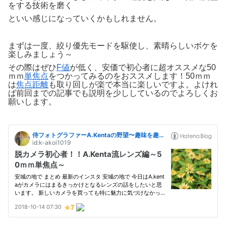
をする技術を磨く
といい感じになっていくかもしれません。
まずは一度、絞り優先モードを駆使し、素晴らしいボケを
楽しみましょう～
その際はぜひ
F値
が低く、安価で初心者に超オススメな50
ｍｍ
単焦点
をつかってみるのをおススメします！50ｍｍ
は
焦点距離
も取り回しが楽で本当に楽しいですよ。よけれ
ば前回までの記事でも説明を少ししているのでよろしくお
願いします。