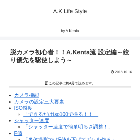
A.K Life Style
by A.Kenta
脱カメラ初心者！！A.Kenta流 設定編～絞
り優先を駆使しよう～
2018.10.16
この記事は
約4分
で読めます。
カメラ機能
カメラの設定三大要素
ISO感度
「できるだけiso100で撮る！！」
シャッター速度
「シャッター速度で簡単明るさ調整！」
F値
「単体撮影ではF値を下げてボケを作る」