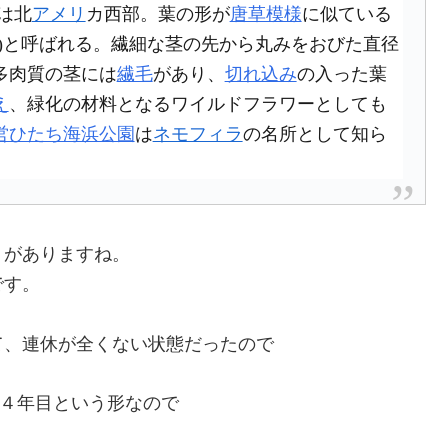
は北
アメリ
カ西部。葉の形が
唐草模様
に似ている
)と呼ばれる。繊細な茎の先から丸みをおびた直径
多肉質の茎には
繊毛
があり、
切れ込み
の入った葉
え
、緑化の材料となるワイルドフラワーとしても
営ひたち海浜公園
は
ネモフィラ
の名所として知ら
。
トがありますね。
です。
て、連休が全くない状態だったので
も４年目という形なので