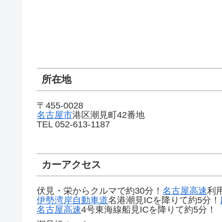
所在地
〒455-0028
名古屋市
港区潮見町42番地
TEL 052-613-1187
カーアクセス
伏見・栄からクルマで約30分！
名古屋高速
利
伊勢湾岸自動車道
名港潮見ICを降りて約5分！
名古屋高速
4号東海線船見ICを降りて約5分！