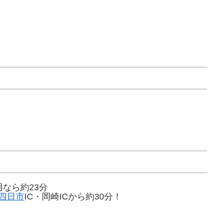
用なら約23分
四日市
IC・岡崎ICから約30分！