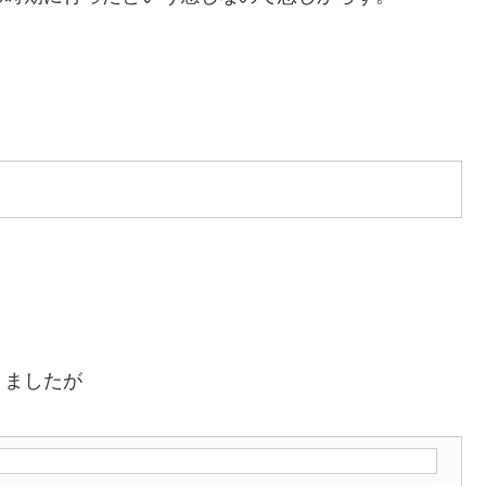
？
きましたが