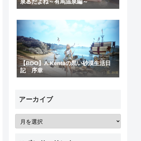
泉♨だよね～有馬温泉編～
【BDO】A.Kentaの黒い砂漠生活日
記 序章
アーカイブ