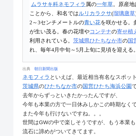
ムラサキ科
ネモフィラ
属の
一年草
。原産地
ことから、和名では
ルリカラクサ
(
瑠璃唐草
2～3センチメートルの
青い花
を咲かせる。
が生い茂る。春の花壇や
コンテナ
の
寄せ植
利用されている。
茨城県ひたちなか市
の
国
れ、毎年4月中旬～5月上旬に見頃を迎える
出典
朝日新聞出版
ネモフィラ
といえば、最近相当有名なスポッ
茨城県
の
ひたちなか市
の
国営ひたち海浜公園
去年からずっといきたかったんですが、
今年も本業の方で一日休みしかこの時期なく
また今年も行けないですね。。。
世間はGWの中で楽しそうですが、もう本業
流石に諦めがついてきてます。