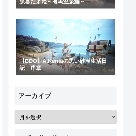
泉♨だよね～有馬温泉編～
【BDO】A.Kentaの黒い砂漠生活日
記 序章
アーカイブ