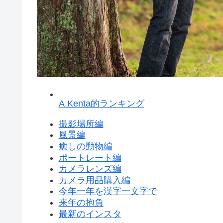
A.Kenta的ランキング
撮影場所編
風景編
癒しの動物編
ポートレート編
カメラレンズ編
カメラ用品購入編
今年一年を漢字一文字で
来年の抱負
最新のインスタ