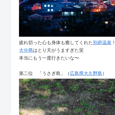
疲れ切った心も身体も癒してくれた
別府温泉
大分県
はとり天がうますぎた笑
本当にもう一度行きたいな〜
第二位 「うさぎ島」（
広島県
大久野島
）