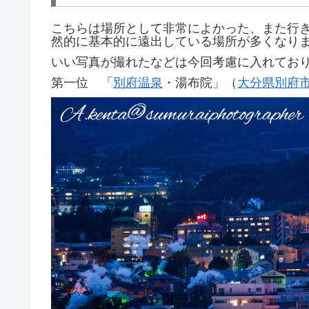
こちらは場所として非常によかった、また行
然的に基本的に遠出している場所が多くなり
いい写真が撮れたなどは今回考慮に入れてお
第一位 「
別府温泉
・湯布院」（
大分県
別府