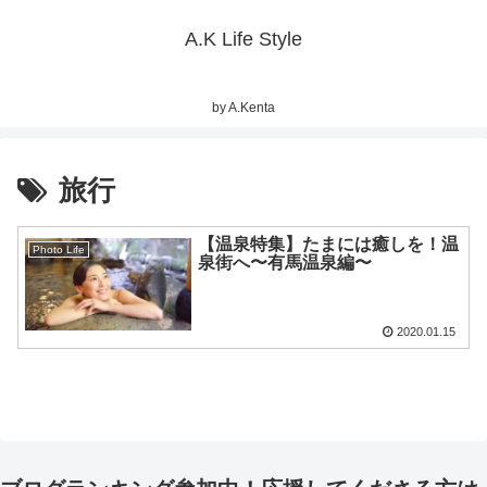
A.K Life Style
by A.Kenta
旅行
【温泉特集】たまには癒しを！温
Photo Life
泉街へ〜有馬温泉編〜
2020.01.15